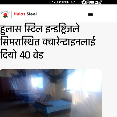
CAREERS
CONTACT US
menu
PRESS RELEASE
हुलास स्टिल इन्डष्ट्रिजले
सिमरास्थित क्वारेन्टाइनलाई
दियो ४० वेड