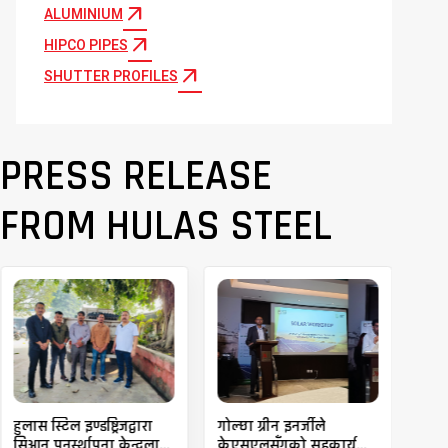
arrow_outward
ALUMINIUM
arrow_outward
HIPCO PIPES
arrow_outward
SHUTTER PROFILES
PRESS RELEASE
FROM HULAS STEEL
हुलास स्टिल इण्डष्ट्रिजद्वारा
गोल्छा ग्रीन इनर्जीले
दिवा
सिआन पुनर्स्थापना केन्द्रलाई
केएसएलसँगको सहकार्यमा
अर्ग