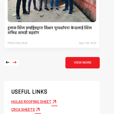
हुलास स्टिल इण्डष्ट्रिजद्वारा सिआन पुनर्स्थापना केन्द्रलाई स्टिल
गोल
रूफिङ सामग्री सहयोग
आयो
PRESS RELEASE
April 08, 2020
PRE
arrow_left_alt
arrow_right_alt
VIEW MORE
USEFUL LINKS
arrow_outward
HULAS ROOFING SHEET
arrow_outward
CRCA SHEETS