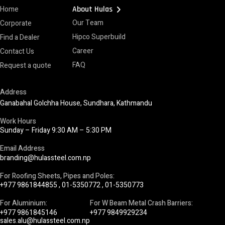
chevron_right
Home
About Hulas
Our Team
Corporate
Hipco Superbuild
Find a Dealer
Career
Contact Us
FAQ
Request a quote
Address
Ganabahal Golchha House, Sundhara, Kathmandu
Work Hours
Sunday – Friday 9:30 AM – 5:30 PM
Email Address
branding@hulassteel.com.np
For Roofing Sheets, Pipes and Poles:
+977 9861844855
,
01-5350772
,
01-5350773
For Aluminium:
For W Beam Metal Crash Barriers:
+977 9861845146
+977 9849929234
sales.alu@hulassteel.com.np